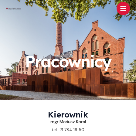
Skip
Main
to
Men
content
Pracownicy
Kierownik
mgr Mariusz Koral
tel.: 71 784 19 50