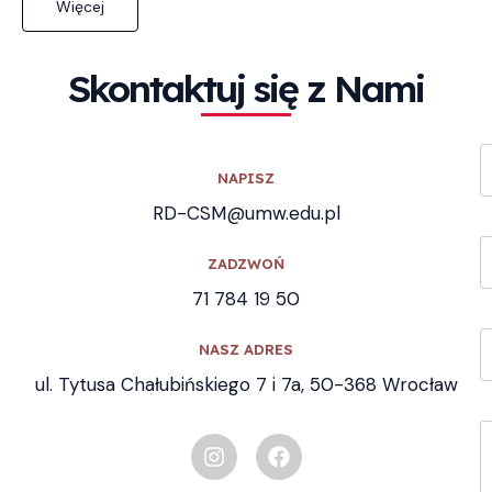
Więcej
Skontaktuj się z Nami
NAPISZ
RD-CSM@umw.edu.pl
ZADZWOŃ
71 784 19 50
NASZ ADRES
ul. Tytusa Chałubińskiego 7 i 7a, 50-368 Wrocław
I
F
n
a
s
c