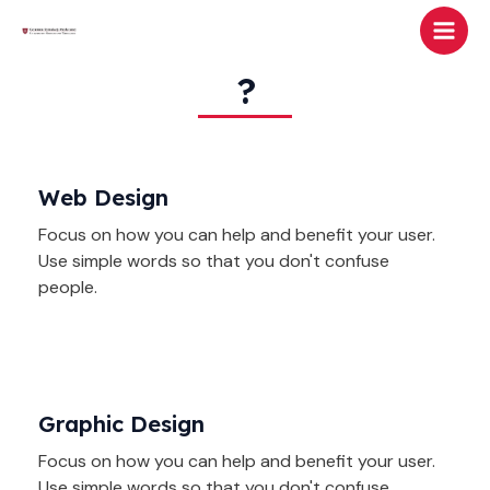
Skip
Main
to
Men
content
?
Web Design
Focus on how you can help and benefit your user.
Use simple words so that you don't confuse
people.
Graphic Design
Focus on how you can help and benefit your user.
Use simple words so that you don't confuse