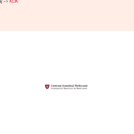
aj ->
KLIK