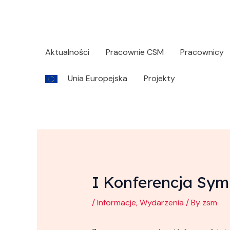
Skip
Post
to
navigation
content
Aktualności
Pracownie CSM
Pracownicy
Unia Europejska
Projekty
I Konferencja Sym
/
Informacje
,
Wydarzenia
/ By
zsm