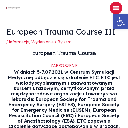
Skip
Post
Main
to
navigation
Ot
Men
content
European Trauma Course III
/
Informacje
,
Wydarzenia
/ By
zsm
European Trauma Course
ZAPROSZENIE
W dniach 5-7.07.2021 w Centrum Symulacji
Medycznej odbędzie się szkolenie ETC. ETC jest
wielodyscyplinarnym i zaawansowanym
kursem urazowym, certyfikowanym przez
międzynarodowe organizacje i towarzystwa
lekarskie: European Society for Trauma and
Emergency Surgery (ESTES), European Society
for Emergency Medicine (EUSEM), European
Resuscitation Council (ERC) i European Society
of Anesthesiology (ESA). ETC zapewnia
szkolenie dotyczące postępowania w urazach,